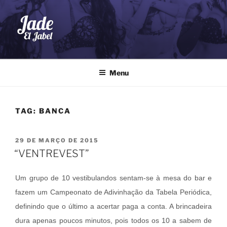
Pular
para
o
conteúdo
JADE EL JABEL
Dança do Ventre
Menu
TAG:
BANCA
PUBLICADO
29 DE MARÇO DE 2015
EM
“VENTREVEST”
Um grupo de 10 vestibulandos sentam-se à mesa do bar e
fazem um Campeonato de Adivinhação da Tabela Periódica,
definindo que o último a acertar paga a conta. A brincadeira
dura apenas poucos minutos, pois todos os 10 a sabem de