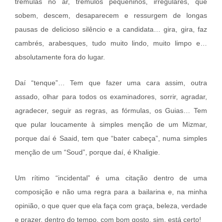
trêmulas no ar, trêmulos pequeninos, irregulares, que
sobem, descem, desaparecem e ressurgem de longas
pausas de delicioso silêncio e a candidata… gira, gira, faz
cambrés, arabesques, tudo muito lindo, muito limpo e…
absolutamente fora do lugar.
Daí “tenque”… Tem que fazer uma cara assim, outra
assado, olhar para todos os examinadores, sorrir, agradar,
agradecer, seguir as regras, as fórmulas, os Guias… Tem
que pular loucamente à simples menção de um Mizmar,
porque daí é Saaid, tem que “bater cabeça”, numa simples
menção de um “Soud”, porque daí, é Khaligie.
Um rítimo “incidental” é uma citação dentro de uma
composição e não uma regra para a bailarina e, na minha
opinião, o que quer que ela faça com graça, beleza, verdade
e prazer, dentro do tempo, com bom gosto, sim, está certo!