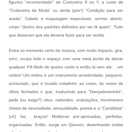
figurino “recomendado” de Costureira X ou Y, a custo de
“Costureira da Moda” ou ainda (pior!) “Condição para ser
aceita”. Cabelo e maquiagem impecáveis, sorriso aberto,
corpo “dentro dos padrões definidos por sei lá quem”. Tudo
que disseram que ela deveria fazer para ser aceita.
Entra no momento certo da música, com muito impacto, gira,
sorri, ocupa todo o espaço com uma meia ponta de deixar
qualquer Fifi Abdo de queixo caído e então lá vem ele… um
violino! Um violino é um instrumento arredondado, pequeno,
acinturado, que é tocado coladinho ao corpo, às vezes de
olhos fechados o que, traduzindo para “Dançadoventrês”,
pede (ou exige?) oitos, redondos, ondulações, movimentos
cheios de sinuosidade, sensualidade, poesia e a “Candidata”
(ui!) faz… braços! Molduras pré-aprovadas, perfeitas,
organizadas. Então, surge um Qanoon, desenhando ondas