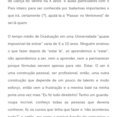
de Dança do Ventre há X anos” e aulas particulares com o
País inteiro para ser conhecida por bailarinas importantes o
que irá, certamente (?), ajudá-la a “Passar no Ventrevest” de
sei lá quem.
O tempo médio de Graduação em uma Universidade “quase
impossível de entrar” varia de 6 a 10 anos. Ninguém ensinou
o que fazer depois de “estar lá”, só aprendemos a “estar”,
não aprendemos a ser, nem a aprender, nem a permanecer
porque fórmulas servem apenas para isto. Estar. O ser é
uma construção pessoal, ser profissional, então, uma outra
construção que depende de um pouco de talento e muito
esforço, então vem a frustração e a menina bate na minha
porta uma vez mais “Eu fiz tudo direitinho! Tenho um guarda-
roupa incrível, conheço todas as pessoas que deveria
conhecer, fiz os cursos que tinha que fazer e ‘não aconteceu
nada’!” e então, me resta a terrível função de comunicar a