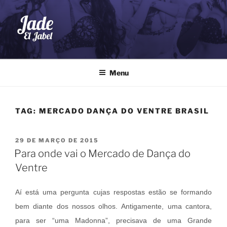
Pular
para
o
conteúdo
JADE EL JABEL
Dança do Ventre
Menu
TAG:
MERCADO DANÇA DO VENTRE BRASIL
PUBLICADO
29 DE MARÇO DE 2015
EM
Para onde vai o Mercado de Dança do
Ventre
Aí está uma pergunta cujas respostas estão se formando
bem diante dos nossos olhos. Antigamente, uma cantora,
para ser “uma Madonna”, precisava de uma Grande