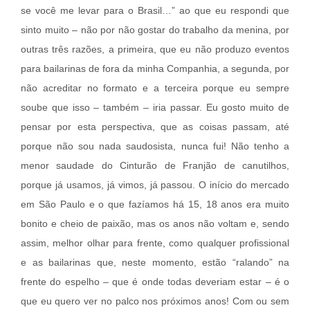
se você me levar para o Brasil…” ao que eu respondi que
sinto muito – não por não gostar do trabalho da menina, por
outras três razões, a primeira, que eu não produzo eventos
para bailarinas de fora da minha Companhia, a segunda, por
não acreditar no formato e a terceira porque eu sempre
soube que isso – também – iria passar. Eu gosto muito de
pensar por esta perspectiva, que as coisas passam, até
porque não sou nada saudosista, nunca fui! Não tenho a
menor saudade do Cinturão de Franjão de canutilhos,
porque já usamos, já vimos, já passou. O início do mercado
em São Paulo e o que fazíamos há 15, 18 anos era muito
bonito e cheio de paixão, mas os anos não voltam e, sendo
assim, melhor olhar para frente, como qualquer profissional
e as bailarinas que, neste momento, estão “ralando” na
frente do espelho – que é onde todas deveriam estar – é o
que eu quero ver no palco nos próximos anos! Com ou sem