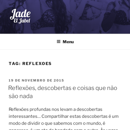
Pular
para
o
conteúdo
JADE EL JABEL
Dança do Ventre
Menu
TAG:
REFLEXOES
PUBLICADO
19 DE NOVEMBRO DE 2015
EM
Reflexões, descobertas e coisas que não
são nada
Reflexões profundas nos levam a descobertas
interessantes… Compartilhar estas descobertas é um
modo de dividir o que sabemos com o mundo, é