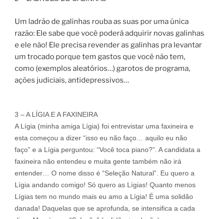
Um ladrão de galinhas rouba as suas por uma única
razão: Ele sabe que você poderá adquirir novas galinhas
e ele não! Ele precisa revender as galinhas pra levantar
um trocado porque tem gastos que você não tem,
como (exemplos aleatórios…) garotos de programa,
ações judiciais, antidepressivos…
3 – A LÍGIA E A FAXINEIRA
A Lígia (minha amiga Lígia) foi entrevistar uma faxineira e
esta começou a dizer “isso eu não faço… aquilo eu não
faço” e a Lígia perguntou: “Você toca piano?”. A candidata a
faxineira não entendeu e muita gente também não irá
entender… O nome disso é “Seleção Natural”. Eu quero a
Lígia andando comigo! Só quero as Lígias! Quanto menos
Lígias tem no mundo mais eu amo a Lígia! É uma solidão
danada! Daquelas que se aprofunda, se intensifica a cada