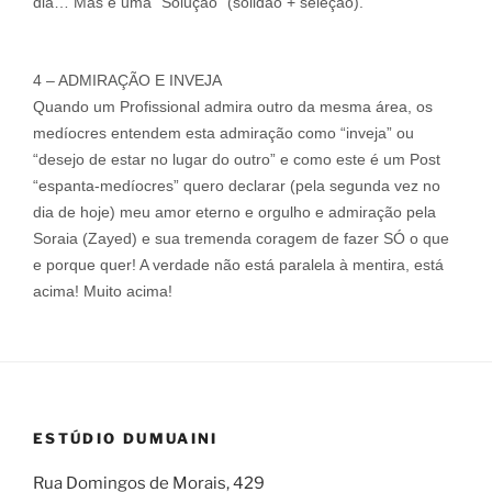
dia… Mas é uma “Solução” (solidão + seleção).
4 – ADMIRAÇÃO E INVEJA
Quando um Profissional admira outro da mesma área, os
medíocres entendem esta admiração como “inveja” ou
“desejo de estar no lugar do outro” e como este é um Post
“espanta-medíocres” quero declarar (pela segunda vez no
dia de hoje) meu amor eterno e orgulho e admiração pela
Soraia (Zayed) e sua tremenda coragem de fazer SÓ o que
e porque quer! A verdade não está paralela à mentira, está
acima! Muito acima!
ESTÚDIO DUMUAINI
Rua Domingos de Morais, 429