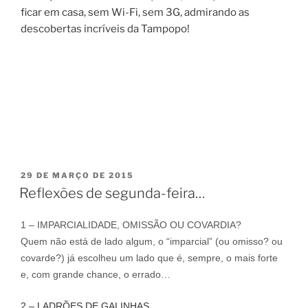
ficar em casa, sem Wi-Fi, sem 3G, admirando as
descobertas incríveis da Tampopo!
PUBLICADO
29 DE MARÇO DE 2015
EM
Reflexões de segunda-feira…
1 – IMPARCIALIDADE, OMISSÃO OU COVARDIA?
Quem não está de lado algum, o “imparcial” (ou omisso? ou
covarde?) já escolheu um lado que é, sempre, o mais forte
e, com grande chance, o errado…
2 – LADRÕES DE GALINHAS