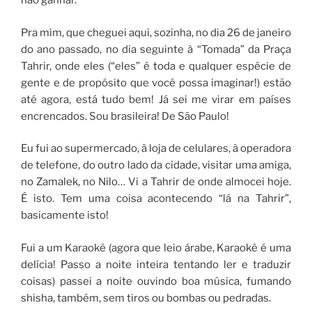
não ganhar.
Pra mim, que cheguei aqui, sozinha, no dia 26 de janeiro
do ano passado, no dia seguinte à “Tomada” da Praça
Tahrir, onde eles (“eles” é toda e qualquer espécie de
gente e de propósito que você possa imaginar!) estão
até agora, está tudo bem! Já sei me virar em países
encrencados. Sou brasileira! De São Paulo!
Eu fui ao supermercado, à loja de celulares, à operadora
de telefone, do outro lado da cidade, visitar uma amiga,
no Zamalek, no Nilo… Vi a Tahrir de onde almocei hoje.
É isto. Tem uma coisa acontecendo “lá na Tahrir”,
basicamente isto!
Fui a um Karaokê (agora que leio árabe, Karaokê é uma
delícia! Passo a noite inteira tentando ler e traduzir
coisas) passei a noite ouvindo boa música, fumando
shisha, também, sem tiros ou bombas ou pedradas.