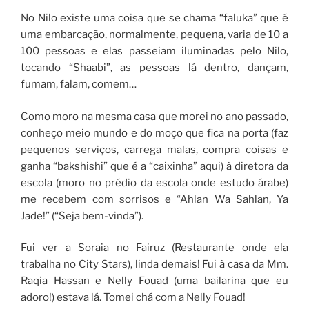
No Nilo existe uma coisa que se chama “faluka” que é
uma embarcação, normalmente, pequena, varia de 10 a
100 pessoas e elas passeiam iluminadas pelo Nilo,
tocando “Shaabi”, as pessoas lá dentro, dançam,
fumam, falam, comem…
Como moro na mesma casa que morei no ano passado,
conheço meio mundo e do moço que fica na porta (faz
pequenos serviços, carrega malas, compra coisas e
ganha “bakshishi” que é a “caixinha” aqui) à diretora da
escola (moro no prédio da escola onde estudo árabe)
me recebem com sorrisos e “Ahlan Wa Sahlan, Ya
Jade!” (“Seja bem-vinda”).
Fui ver a Soraia no Fairuz (Restaurante onde ela
trabalha no City Stars), linda demais! Fui à casa da Mm.
Raqia Hassan e Nelly Fouad (uma bailarina que eu
adoro!) estava lá. Tomei chá com a Nelly Fouad!