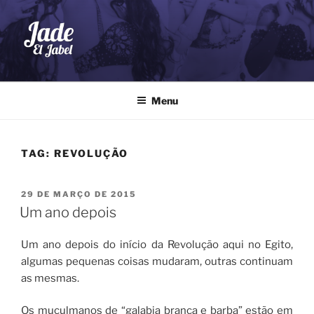
Pular
para
o
conteúdo
JADE EL JABEL
Dança do Ventre
Menu
TAG:
REVOLUÇÃO
PUBLICADO
29 DE MARÇO DE 2015
EM
Um ano depois
Um ano depois do início da Revolução aqui no Egito,
algumas pequenas coisas mudaram, outras continuam
as mesmas.
Os muçulmanos de “galabia branca e barba” estão em