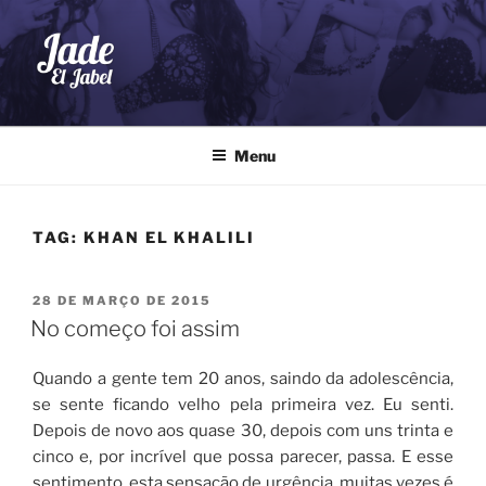
Pular
para
o
conteúdo
JADE EL JABEL
Dança do Ventre
Menu
TAG:
KHAN EL KHALILI
PUBLICADO
28 DE MARÇO DE 2015
EM
No começo foi assim
Quando a gente tem 20 anos, saindo da adolescência,
se sente ficando velho pela primeira vez. Eu senti.
Depois de novo aos quase 30, depois com uns trinta e
cinco e, por incrível que possa parecer, passa. E esse
sentimento, esta sensação de urgência, muitas vezes é