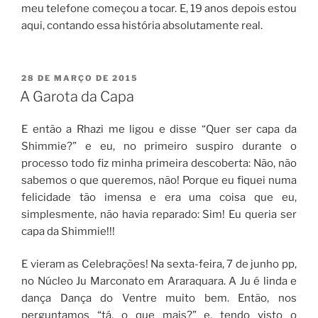
meu telefone começou a tocar. E, 19 anos depois estou
aqui, contando essa história absolutamente real.
PUBLICADO
28 DE MARÇO DE 2015
EM
A Garota da Capa
E então a Rhazi me ligou e disse “Quer ser capa da
Shimmie?” e eu, no primeiro suspiro durante o
processo todo fiz minha primeira descoberta: Não, não
sabemos o que queremos, não! Porque eu fiquei numa
felicidade tão imensa e era uma coisa que eu,
simplesmente, não havia reparado: Sim! Eu queria ser
capa da Shimmie!!!
E vieram as Celebrações! Na sexta-feira, 7 de junho pp,
no Núcleo Ju Marconato em Araraquara. A Ju é linda e
dança Dança do Ventre muito bem. Então, nos
perguntamos “tá, o que mais?” e, tendo visto o