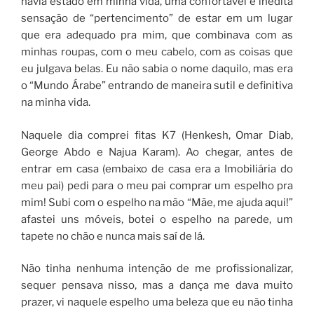
havia estado em minha vida, uma confortável e inédita
sensação de “pertencimento” de estar em um lugar
que era adequado pra mim, que combinava com as
minhas roupas, com o meu cabelo, com as coisas que
eu julgava belas. Eu não sabia o nome daquilo, mas era
o “Mundo Árabe” entrando de maneira sutil e definitiva
na minha vida.
Naquele dia comprei fitas K7 (Henkesh, Omar Diab,
George Abdo e Najua Karam). Ao chegar, antes de
entrar em casa (embaixo de casa era a Imobiliária do
meu pai) pedi para o meu pai comprar um espelho pra
mim! Subi com o espelho na mão “Mãe, me ajuda aqui!”
afastei uns móveis, botei o espelho na parede, um
tapete no chão e nunca mais saí de lá.
Não tinha nenhuma intenção de me profissionalizar,
sequer pensava nisso, mas a dança me dava muito
prazer, vi naquele espelho uma beleza que eu não tinha