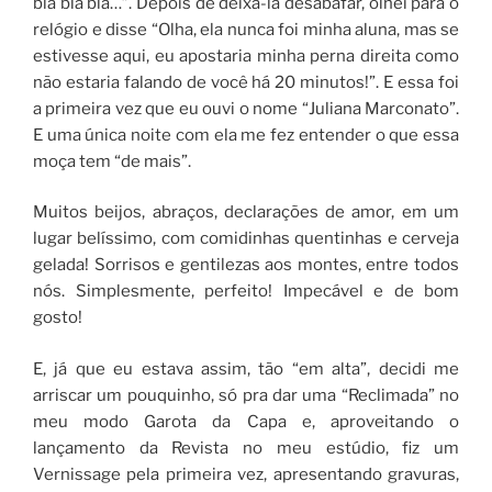
bla bla bla…”. Depois de deixá-la desabafar, olhei para o
relógio e disse “Olha, ela nunca foi minha aluna, mas se
estivesse aqui, eu apostaria minha perna direita como
não estaria falando de você há 20 minutos!”. E essa foi
a primeira vez que eu ouvi o nome “Juliana Marconato”.
E uma única noite com ela me fez entender o que essa
moça tem “de mais”.
Muitos beijos, abraços, declarações de amor, em um
lugar belíssimo, com comidinhas quentinhas e cerveja
gelada! Sorrisos e gentilezas aos montes, entre todos
nós. Simplesmente, perfeito! Impecável e de bom
gosto!
E, já que eu estava assim, tão “em alta”, decidi me
arriscar um pouquinho, só pra dar uma “Reclimada” no
meu modo Garota da Capa e, aproveitando o
lançamento da Revista no meu estúdio, fiz um
Vernissage pela primeira vez, apresentando gravuras,