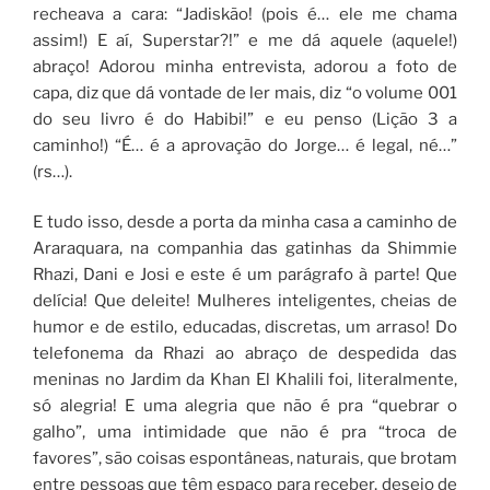
recheava a cara: “Jadiskão! (pois é… ele me chama
assim!) E aí, Superstar?!” e me dá aquele (aquele!)
abraço! Adorou minha entrevista, adorou a foto de
capa, diz que dá vontade de ler mais, diz “o volume 001
do seu livro é do Habibi!” e eu penso (Lição 3 a
caminho!) “É… é a aprovação do Jorge… é legal, né…”
(rs…).
E tudo isso, desde a porta da minha casa a caminho de
Araraquara, na companhia das gatinhas da Shimmie
Rhazi, Dani e Josi e este é um parágrafo à parte! Que
delícia! Que deleite! Mulheres inteligentes, cheias de
humor e de estilo, educadas, discretas, um arraso! Do
telefonema da Rhazi ao abraço de despedida das
meninas no Jardim da Khan El Khalili foi, literalmente,
só alegria! E uma alegria que não é pra “quebrar o
galho”, uma intimidade que não é pra “troca de
favores”, são coisas espontâneas, naturais, que brotam
entre pessoas que têm espaço para receber, desejo de