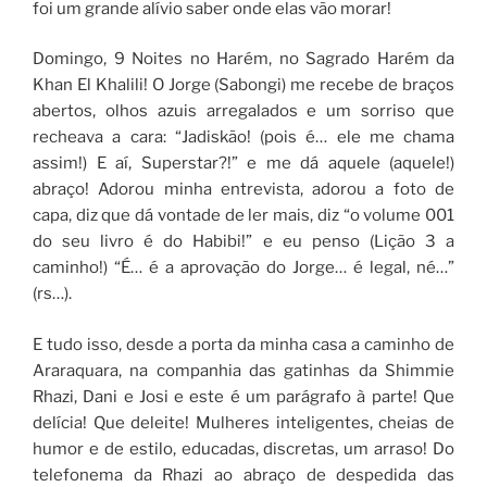
foi um grande alívio saber onde elas vão morar!
Domingo, 9 Noites no Harém, no Sagrado Harém da
Khan El Khalili! O Jorge (Sabongi) me recebe de braços
abertos, olhos azuis arregalados e um sorriso que
recheava a cara: “Jadiskão! (pois é… ele me chama
assim!) E aí, Superstar?!” e me dá aquele (aquele!)
abraço! Adorou minha entrevista, adorou a foto de
capa, diz que dá vontade de ler mais, diz “o volume 001
do seu livro é do Habibi!” e eu penso (Lição 3 a
caminho!) “É… é a aprovação do Jorge… é legal, né…”
(rs…).
E tudo isso, desde a porta da minha casa a caminho de
Araraquara, na companhia das gatinhas da Shimmie
Rhazi, Dani e Josi e este é um parágrafo à parte! Que
delícia! Que deleite! Mulheres inteligentes, cheias de
humor e de estilo, educadas, discretas, um arraso! Do
telefonema da Rhazi ao abraço de despedida das