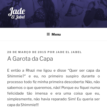
Pular
para
o
conteúdo
JADE EL JABEL
Dança do Ventre
Menu
PUBLICADO
28 DE MARÇO DE 2015
POR
JADE EL JABEL
EM
A Garota da Capa
E então a Rhazi me ligou e disse “Quer ser capa da
Shimmie?” e eu, no primeiro suspiro durante o
processo todo fiz minha primeira descoberta: Não, não
sabemos o que queremos, não! Porque eu fiquei numa
felicidade tão imensa e era uma coisa que eu,
simplesmente, não havia reparado: Sim! Eu queria ser
capa da Shimmie!!!