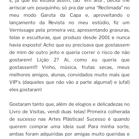
E, já que eu estava assim, tão “em alta”, decidi me
arriscar um pouquinho, só pra dar uma “Reclimada” no
meu modo Garota da Capa e, aproveitando o
lançamento da Revista no meu estúdio, fiz um
Vernissage pela primeira vez, apresentando gravuras,
telas e esculturas, que produzo desde 2001 e nunca
havia exposto! Acho que eu precisava que gostassem
de mim de outro jeito e queria correr o risco de não
gostarem! Lição 2? Ai, como eu queria que
gostassem!!! Vinho, música, frutas secas, meus
melhores amigos, alunas, convidados muito mais que
VIP´s (daqueles que não vão a parte alguma!) e (ufa!)
eles gostaram!
Gostaram tanto que, além de elogios e delicadezas no
Livro de Visitas, vendi duas telas! Primeira colherada
de sucesso nas Artes Plásticas! Sucesso é quando
querem comprar uma ideia sua! Para minha sorte,
ambas foram adquiridas por amigas muito queridas e