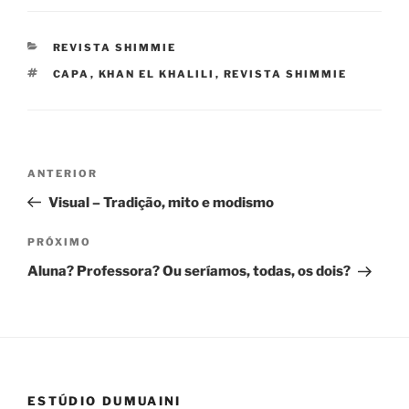
CATEGORIAS
REVISTA SHIMMIE
TAGS
CAPA
,
KHAN EL KHALILI
,
REVISTA SHIMMIE
Navegação
ANTERIOR
Post
de
anterior
Visual – Tradição, mito e modismo
Post
PRÓXIMO
Próximo
post
Aluna? Professora? Ou seríamos, todas, os dois?
ESTÚDIO DUMUAINI