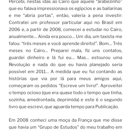
Percebi, nestas idas ao Cairo que aquele “árabezinho”
que eu falava impressionava os egípcios e as bailarinas
e me “abria portas”, então, valeria a pena investir:
Contratei um professor particular aqui no Brasil em
2006 e, a partir de 2008, comecei a estudar no Cairo,
anualmente… Ainda era pouco… Um dia, um taxista me
falou: “três meses e você aprende direito!”. Bom… Três
meses no Cairo… Preparei mala, fiz uns contatos,
guardei dinheiro e lá fui eu… Mas… estourou uma
Revolução e nada do que eu havia planejado seria
possível em 2011… A medida que eu fui contando as
histórias que via por lá para meus amigos aqui,
começaram os pedidos “Escreve um livro!”. Aproveitei
o tempo ocioso (que era quase todo o tempo que tinha,
sozinha, amedrontada, deprimida) e este é o segundo
livro que escrevi, que aguarda tempo para Publicação.
Em 2008 conheci uma moça da França que me disse
que havia um “Grupo de Estudos” do meu trabalho em