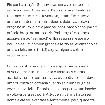
Ele punha a ração. Sentava-se numa velha cadeira
rente ao muro. Observava. Depois ia levantando-se.
Não, não é que ele se levantava, assim. Ele esticava
uma perna, depois a outra, depois dobrava, botava o
braço no muro, olhava para os lados, para o chão, para o
próprio braço no muro, dizia “Vai, braço!” e o braço
apoiava a mão “Vai, mão!” e, flasssssssss (esse é o
barulho de um homem grande e lerdo se levantando de
uma cadeira meio torta!) coçava alguma coisa e
recomeçava.
O mesmo ritual era feito com a água: Serve, senta,
observa, levanta… Enquanto cuidava das cabras,
acariciava uma e outra, pegava os bebês no colo, dava
uma ou outra chicoteada quando saía uma briga, às
vezes, tirava leite. Depois descia, preparava um lanche
e voltava para seu sofá. Até que alguém gritava seu
nome e ele se levantasse, lentamente, para, quarenta