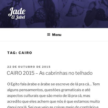
Pular
para
o
conteúdo
JADE EL JABEL
Dança do Ventre
Menu
TAG:
CAIRO
PUBLICADO
22 DE OUTUBRO DE 2015
EM
CAIRO 2015 – As cabrinhas no telhado
O Egito fala árabe e árabe se escreve de lá pra cá… Tem
alguns pensamentos, questões gramaticais e até
aspectos culturais que são meio de lá pra cá, mas
acredito que eles achem que nós é que estamos muito
daqui pra lá. Sei que vejo as coisas meio do contrário e,