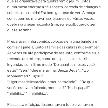
que se organizava para quebrarem o jejum juntos,
numa mesa enorme a céu aberto, cercada de crianças e
coberta de comida! Era bem gostoso de ver! A moça
com quem eu morava não jejuava e eu, várias vezes,
quebrava o jejum sozinha (sim, eu jejuo!), quero dizer,
quase sozinha.
Preparava minha comida, colocava em uma bandeja e
comia na janela, junto à família das cabras nude-âmbar.
Às vezes eu até participava do assunto, conforme eu ia
tecendo um roteiro, como uma pessoa que atribui
legendas a um filme mudo “De quantos meses você
está?” “Seis” “Que maravilha! Benza Deus”… “E o
Mohammed? Ligou?”
“Ligoumasdeixapraláquemeupaitavindo”… “Do que
vocês estavam falando, meninas?” “Nada, papai!”
“hihihihi…” “hihihihihi…”.
Passada a refeição, desmontavam tudo e voltavam