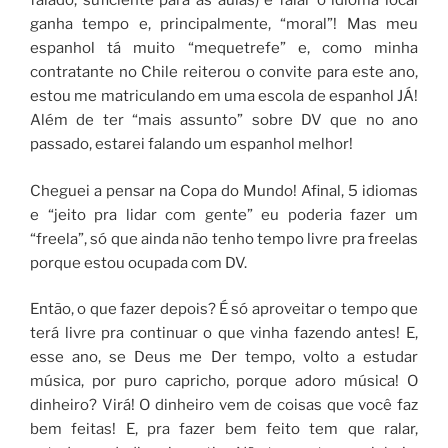
falado, suficiente para as aulas) e falar o idioma local
ganha tempo e, principalmente, “moral”! Mas meu
espanhol tá muito “mequetrefe” e, como minha
contratante no Chile reiterou o convite para este ano,
estou me matriculando em uma escola de espanhol JÁ!
Além de ter “mais assunto” sobre DV que no ano
passado, estarei falando um espanhol melhor!
Cheguei a pensar na Copa do Mundo! Afinal, 5 idiomas
e “jeito pra lidar com gente” eu poderia fazer um
“freela”, só que ainda não tenho tempo livre pra freelas
porque estou ocupada com DV.
Então, o que fazer depois? É só aproveitar o tempo que
terá livre pra continuar o que vinha fazendo antes! E,
esse ano, se Deus me Der tempo, volto a estudar
música, por puro capricho, porque adoro música! O
dinheiro? Virá! O dinheiro vem de coisas que você faz
bem feitas! E, pra fazer bem feito tem que ralar,