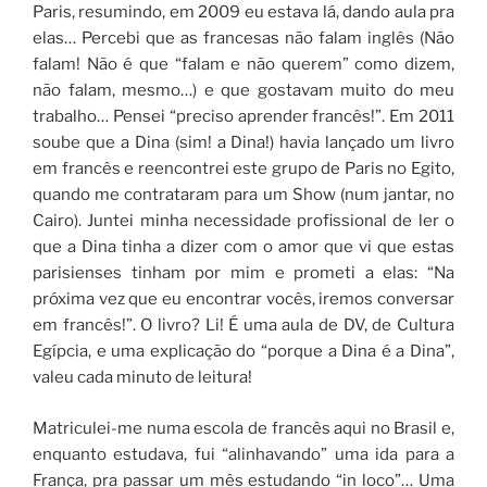
Paris, resumindo, em 2009 eu estava lá, dando aula pra
elas… Percebi que as francesas não falam inglês (Não
falam! Não é que “falam e não querem” como dizem,
não falam, mesmo…) e que gostavam muito do meu
trabalho… Pensei “preciso aprender francês!”. Em 2011
soube que a Dina (sim! a Dina!) havia lançado um livro
em francês e reencontrei este grupo de Paris no Egito,
quando me contrataram para um Show (num jantar, no
Cairo). Juntei minha necessidade profissional de ler o
que a Dina tinha a dizer com o amor que vi que estas
parisienses tinham por mim e prometi a elas: “Na
próxima vez que eu encontrar vocês, iremos conversar
em francês!”. O livro? Li! É uma aula de DV, de Cultura
Egípcia, e uma explicação do “porque a Dina é a Dina”,
valeu cada minuto de leitura!
Matriculei-me numa escola de francês aqui no Brasil e,
enquanto estudava, fui “alinhavando” uma ida para a
França, pra passar um mês estudando “in loco”… Uma