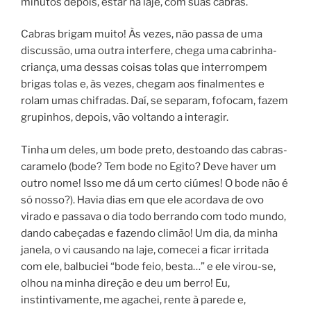
minutos depois, estar na laje, com suas cabras.
Cabras brigam muito! Às vezes, não passa de uma
discussão, uma outra interfere, chega uma cabrinha-
criança, uma dessas coisas tolas que interrompem
brigas tolas e, às vezes, chegam aos finalmentes e
rolam umas chifradas. Daí, se separam, fofocam, fazem
grupinhos, depois, vão voltando a interagir.
Tinha um deles, um bode preto, destoando das cabras-
caramelo (bode? Tem bode no Egito? Deve haver um
outro nome! Isso me dá um certo ciúmes! O bode não é
só nosso?). Havia dias em que ele acordava de ovo
virado e passava o dia todo berrando com todo mundo,
dando cabeçadas e fazendo climão! Um dia, da minha
janela, o vi causando na laje, comecei a ficar irritada
com ele, balbuciei “bode feio, besta…” e ele virou-se,
olhou na minha direção e deu um berro! Eu,
instintivamente, me agachei, rente à parede e,