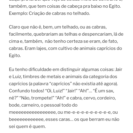
também, que tem coisas de cabeça pra baixo no Egito.
Exemplo: Criação de cabras no telhado.
Claro que não é, bem, um telhado, ou as cabras,
facilmente, quebrariam as telhas e despencariam, lá de
cima e, também, não tenho certeza se eram, de fato,
cabras. Eram lajes, com cultivo de animais caprícios do
Egito.
Eu tenho dificuldade em distinguir algumas coisas: Jair
e Luiz, timbres de metais e animais da categoria dos
caprícios (a palavra “caprícios” não existia até agora).
Confundo todos! “Oi, Luiz!” “Jair!” “Ah!”… “É um sax,
né?” “Não, trompete!” “Ah!” e cabra, cervo, cordeiro,
bode, carneiro, o pessoal todo do
meeeeeeeeeeeeeeee, ou me-e-e-e-e-e-e-e-e-e, ou
beeeeeeeeeeee, esses caras… os que berram eu não
sei quem é quem.