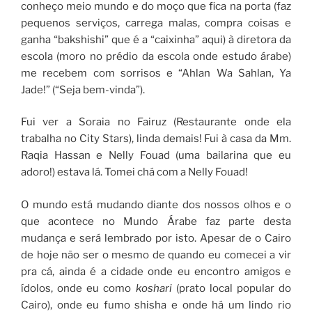
conheço meio mundo e do moço que fica na porta (faz
pequenos serviços, carrega malas, compra coisas e
ganha “bakshishi” que é a “caixinha” aqui) à diretora da
escola (moro no prédio da escola onde estudo árabe)
me recebem com sorrisos e “Ahlan Wa Sahlan, Ya
Jade!” (“Seja bem-vinda”).
Fui ver a Soraia no Fairuz (Restaurante onde ela
trabalha no City Stars), linda demais! Fui à casa da Mm.
Raqia Hassan e Nelly Fouad (uma bailarina que eu
adoro!) estava lá. Tomei chá com a Nelly Fouad!
O mundo está mudando diante dos nossos olhos e o
que acontece no Mundo Árabe faz parte desta
mudança e será lembrado por isto. Apesar de o Cairo
de hoje não ser o mesmo de quando eu comecei a vir
pra cá, ainda é a cidade onde eu encontro amigos e
ídolos, onde eu como
koshari
(prato local popular do
Cairo), onde eu fumo shisha e onde há um lindo rio